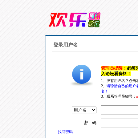
登录用户名
管理员提醒：
必须
入论坛看资料！
1、没有用户名？点击
2、
请珍惜自己的用户
名！
3、联系管理员68号：
a
密 码
找回密码