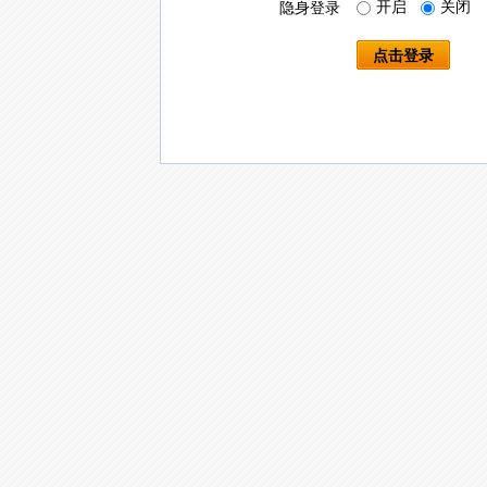
开启
关闭
隐身登录
点击登录