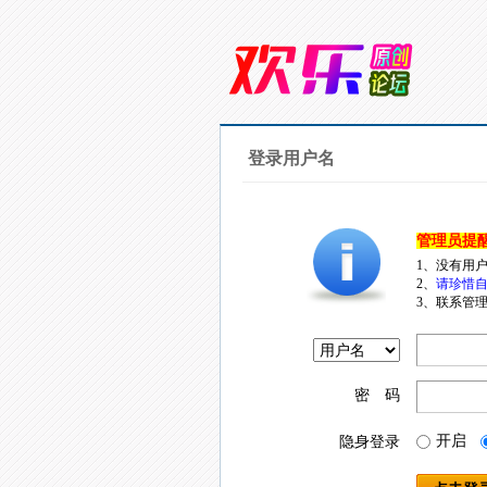
登录用户名
管理员提
1、没有用
2、
请珍惜自
3、联系管理
密 码
开启
隐身登录